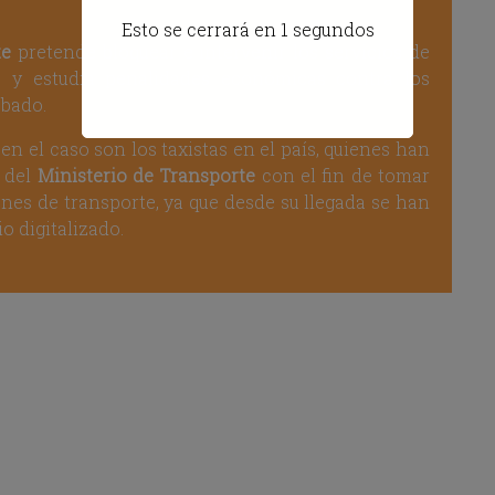
te
pretende bloquear e intervenir los servicios de
os y estudia penalidades económicas contra los
obado.
n el caso son los taxistas en el país, quienes han
n del
Ministerio de Transporte
con el fin de tomar
ones de transporte, ya que desde su llegada se han
o digitalizado.