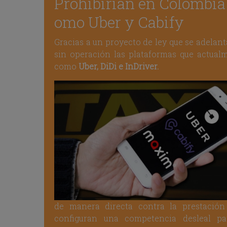
Prohibirían en Colombia 
omo Uber y Cabify
Gracias a un proyecto de ley que se adelant
sin operación las plataformas que actualm
como
Uber, DiDi e InDriver.
de manera directa contra la prestación
configuran una competencia desleal par