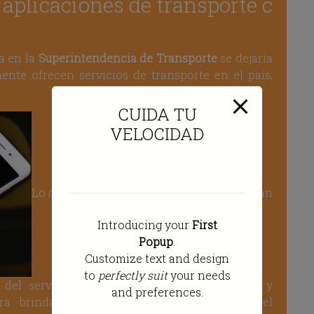
aplicaciones de transporte c
a en la
Superintendencia de Transporte
se dejaría
CUIDA TU
ente ofrecen servicios de transporte en el país,
VELOCIDAD
Introducing your
First
Lo que se pretende con el mismo es atentan
Popup
.
Customize text and design
to
perfectly suit
your needs
and preferences.
 del servicio de
transporte público
esencial y
Esto se cerrará en
0
segundos
a brindarle sostenibilidad a la industria del