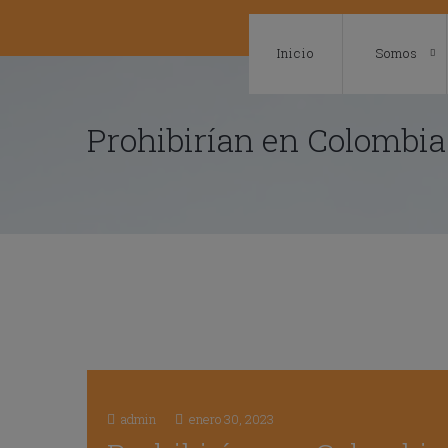
Skip
to
Inicio
Somos
content
Prohibirían en Colombia
admin
enero 30, 2023